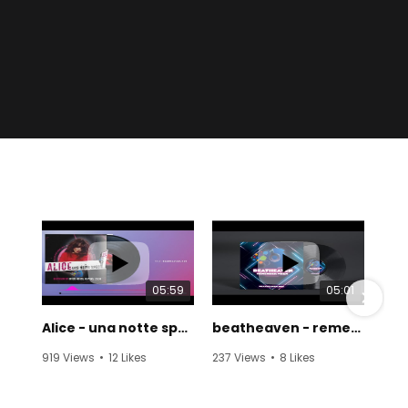
05:59
05:01
Alice - una notte speciale (beatheaven Disco Remake 2024)
beatheaven - remember when
919 Views
•
12 Likes
237 Views
•
8 Likes