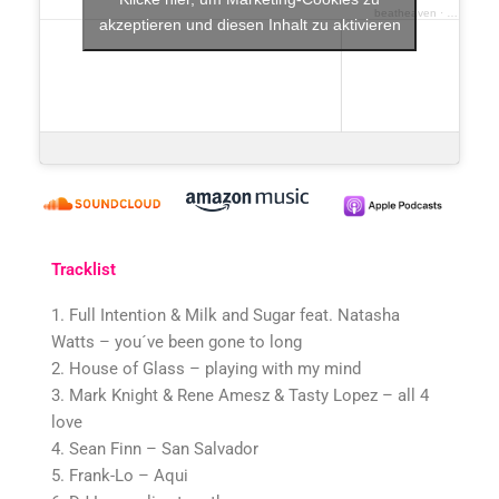
beatheaven
·
House Sel
akzeptieren und diesen Inhalt zu aktivieren
Tracklist
1. Full Intention & Milk and Sugar feat. Natasha
Watts – you´ve been gone to long
2. House of Glass – playing with my mind
3. Mark Knight & Rene Amesz & Tasty Lopez – all 4
love
4. Sean Finn – San Salvador
5. Frank-Lo – Aqui